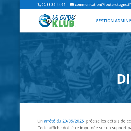
02 99 35 44 61
communication@footbretagne.fff
GESTION ADMINI
DI
Un
arrêté du 20/05/2025
précise les détails de ce
Cette affiche doit être imprimée sur un support pa