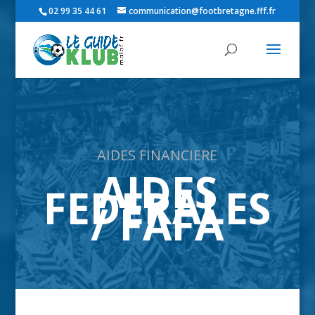
02 99 35 44 61
communication@footbretagne.fff.fr
AIDES FINANCIERE
AIDES
FEDERALES
/ FAFA