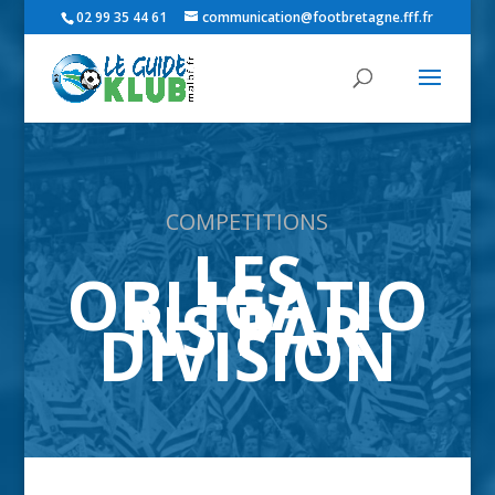
02 99 35 44 61
communication@footbretagne.fff.fr
COMPETITIONS
LES
OBLIGATIO
NS PAR
DIVISION