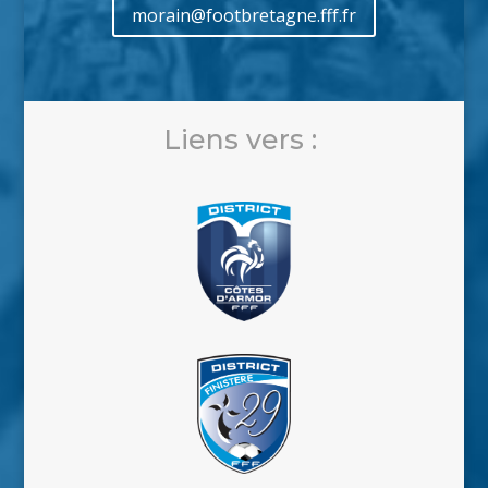
morain@footbretagne.fff.fr
Liens vers :