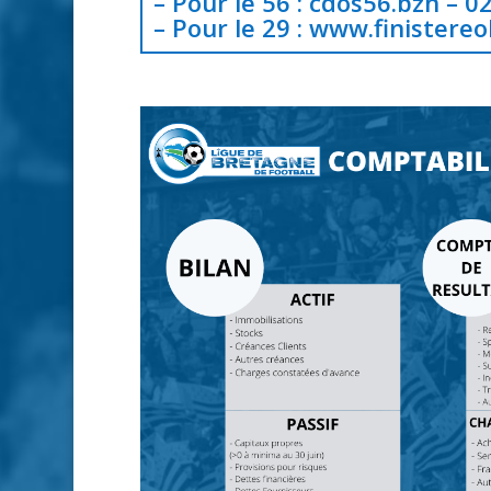
– Pour le 56 :
cdos56.bzh
– 02
– Pour le 29 :
www.finistere