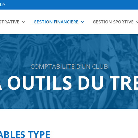
.fr
STRATIVE
GESTION FINANCIERE
GESTION SPORTIVE
COMPTABILITE D’UN CLUB
A OUTILS DU TR
BLES TYPE