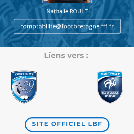
Nathalie ROULT
comptabilite@footbretagne.fff.fr
Liens vers :
SITE OFFICIEL LBF